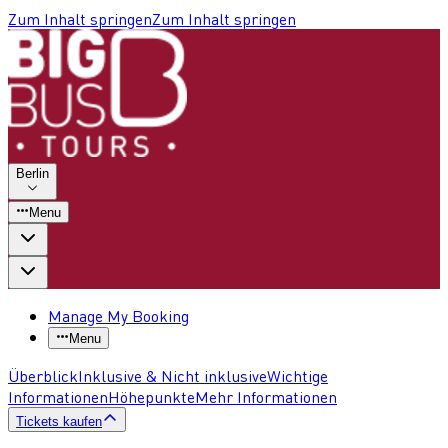
Zum Inhalt springen
Zum Inhalt springen
Berlin
Menu
Manage My Booking
Menu
Überblick
Inklusive & Nicht inklusive
Wichtige
Informationen
Höhepunkte
Mehr Informationen
Tickets kaufen