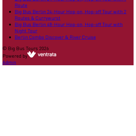
Route
Big Bus Berlin 24-Hour Hop-on, Hop-off Tour with 2
Routes & Currywurst
Big Bus Berlin 48-Hour Hop-on, Hop-off Tour with
Night Tour
Berlin Combo Discover & River Cruise
©
Big Bus Tours
2026
Powered by
Admin