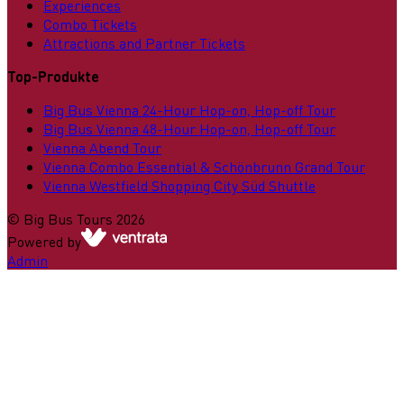
Experiences
Combo Tickets
Attractions and Partner Tickets
Top-Produkte
Big Bus Vienna 24-Hour Hop-on, Hop-off Tour
Big Bus Vienna 48-Hour Hop-on, Hop-off Tour
Vienna Abend Tour
Vienna Combo Essential & Schönbrunn Grand Tour
Vienna Westfield Shopping City Süd Shuttle
©
Big Bus Tours
2026
Powered by
Admin