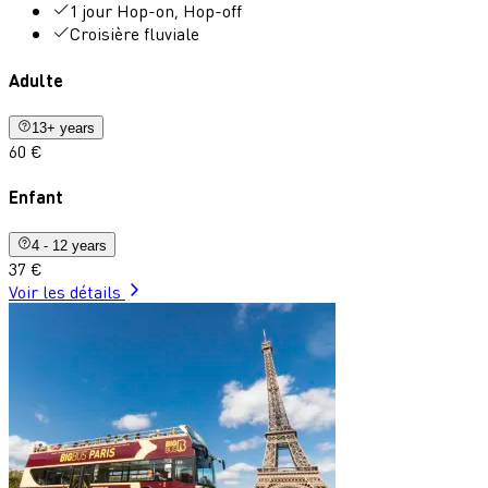
1 jour Hop-on, Hop-off
Croisière fluviale
Adulte
13+ years
60 €
Enfant
4 - 12 years
37 €
Voir les détails