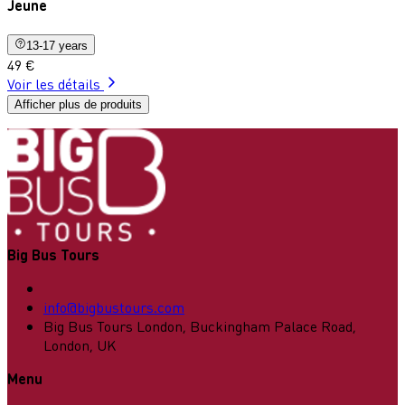
Jeune
13-17 years
49 €
Voir les détails
Afficher plus de produits
Big Bus Tours
info@bigbustours.com
Big Bus Tours London, Buckingham Palace Road,
London, UK
Menu