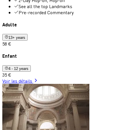
2-Day Hop-on, Hop-off
See all the top Landmarks
Pre-recorded Commentary
Adulte
13+ years
58 €
Enfant
4 - 12 years
35 €
Voir les détails